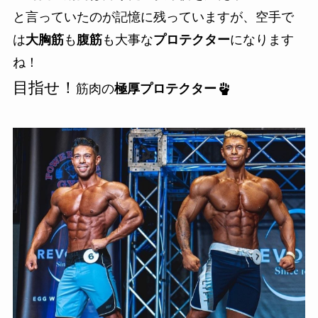
と言っていたのが記憶に残っていますが、空手で
は
大胸筋
も
腹筋
も大事な
プロテクター
になります
ね！
目指せ！
筋肉の
極厚プロテクター