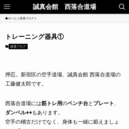
誠真会館 西落合道場
ホーム
道場ブログ
トレーニング器具①
道場ブログ
押忍。新宿区の空手道場、誠真会館 西落合道場の
工藤健太郎です。
西落合道場には
筋トレ用
の
ベンチ台
と
プレート
、
ダンベル
もあります。
空手の稽古だけでなく、身体も一緒に鍛えましょ