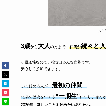
少年
3歳
大人
続々と入
から
の方まで、
仲間
が
新設道場なので、稽古はみんな白帯です。
安心して参加できます。
最初の仲間
いま始める人が、
。
”
一期生”
道場の歴史をつくる
になりません
2026年、
新しいことを始めたいあなたへ。