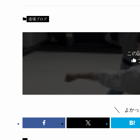
道場ブログ
この
よかっ