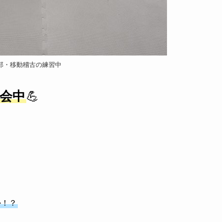
部・移動稽古の練習中
会中
💪
か！？