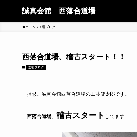
誠真会館 西落合道場
ホーム
道場ブログ
西落合道場、稽古スタート！！
道場ブログ
押忍。誠真会館西落合道場の工藤健太郎です。
稽古スタート
西落合道場
、
してます！