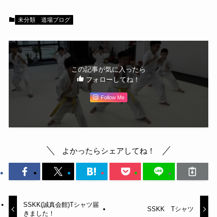
未分類
道場ブログ
この記事が気に入ったら
フォローしてね！
Follow Me
よかったらシェアしてね！
SSKK(誠真会館)Tシャツ届
SSKK Tシャツ
きました！