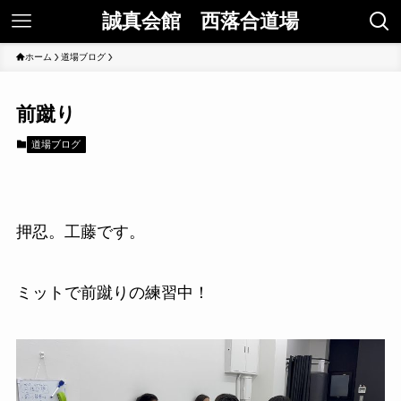
誠真会館 西落合道場
ホーム
道場ブログ
前蹴り
道場ブログ
押忍。工藤です。
ミットで前蹴りの練習中！