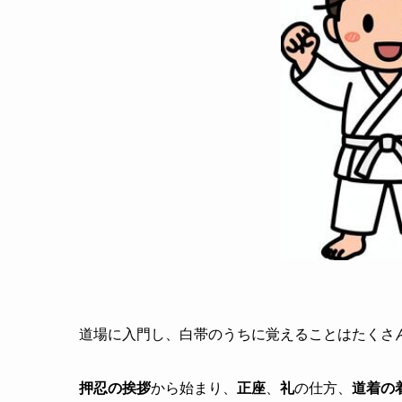
道場に入門し、白帯のうちに覚えることはたくさ
押忍の挨拶
から始まり、
正座
、
礼
の仕方、
道着の