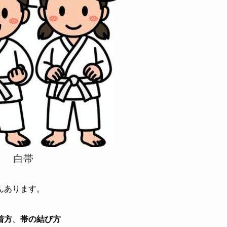
白帯
んあります。
着方
、
帯の結び方