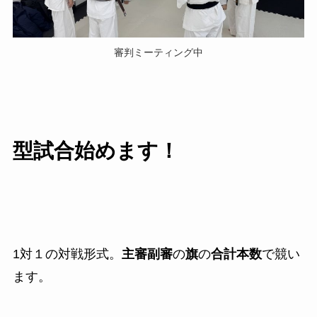
審判ミーティング中
型試合始めます！
1対１の対戦形式。
主審副審
の
旗
の
合計本数
で競い
ます。