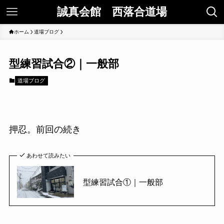
誠真会館 西落合道場
ホーム
道場ブログ
型練習試合②｜一般部
道場ブログ
押忍。前回の続き
あわせて読みたい
型練習試合①｜一般部